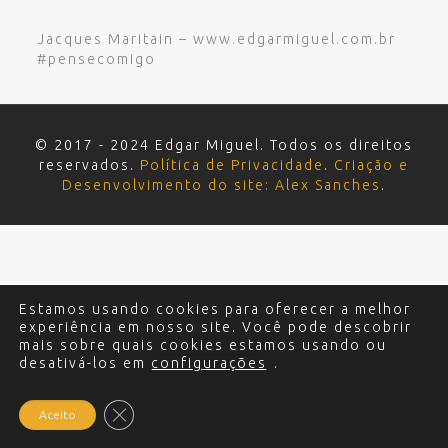
Jacques Maritain – www.edgarmiguel.com.br
#pensecomigo
© 2017 - 2024 Edgar Miguel. Todos os direitos
reservados.
Política de Privacidade
.
Criação e
Desenvolvimento do site: Alex Sanches
.
Estamos usando cookies para oferecer a melhor
experiência em nosso site. Você pode descobrir
mais sobre quais cookies estamos usando ou
desativá-los em
configurações
.
Close GDPR Cookie Banner
Aceito