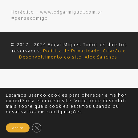
Heráclito – www.edgarmiguel.com.br
#pensecomigo
© 2017 - 2024 Edgar Miguel. Todos os direitos
reservados.
Política de Privacidade
.
Criação e
Desenvolvimento do site: Alex Sanches
.
Estamos usando cookies para oferecer a melhor
experiência em nosso site. Você pode descobrir
mais sobre quais cookies estamos usando ou
desativá-los em
configurações
.
Close GDPR Cookie Banner
Aceito