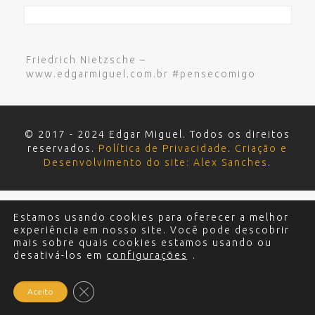
Friedrich Nietzsche –
www.edgarmiguel.com.br #pensecomigo
© 2017 - 2024 Edgar Miguel. Todos os direitos
reservados.
Política de Privacidade
.
Criação e
Desenvolvimento do site: Alex Sanches
.
Estamos usando cookies para oferecer a melhor
experiência em nosso site. Você pode descobrir
mais sobre quais cookies estamos usando ou
desativá-los em
configurações
.
Close GDPR Cookie Banner
Aceito