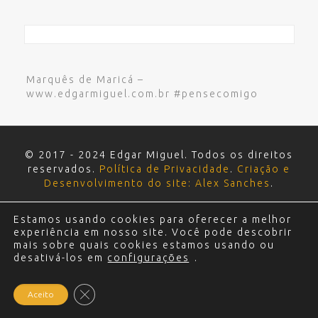
Marquês de Maricá –
www.edgarmiguel.com.br #pensecomigo
© 2017 - 2024 Edgar Miguel. Todos os direitos
reservados.
Política de Privacidade
.
Criação e
Desenvolvimento do site: Alex Sanches
.
Estamos usando cookies para oferecer a melhor
experiência em nosso site. Você pode descobrir
mais sobre quais cookies estamos usando ou
desativá-los em
configurações
.
Close GDPR Cookie Banner
Aceito