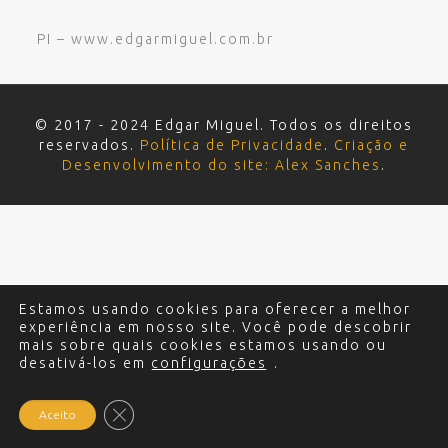
PI – www.edgarmiguel.com.br
© 2017 - 2024 Edgar Miguel. Todos os direitos
reservados.
Política de Privacidade
.
Criação e
Desenvolvimento do site: Alex Sanches
.
Estamos usando cookies para oferecer a melhor
experiência em nosso site. Você pode descobrir
mais sobre quais cookies estamos usando ou
desativá-los em
configurações
.
Close GDPR Cookie Banner
Aceito