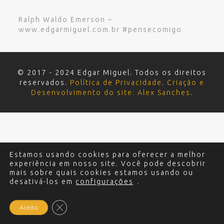
Ralph Waldo Emerson –
www.edgarmiguel.com.br #pensecomigo
© 2017 - 2024 Edgar Miguel. Todos os direitos
reservados.
Política de Privacidade
.
Criação e
Desenvolvimento do site: Alex Sanches
.
Estamos usando cookies para oferecer a melhor
experiência em nosso site. Você pode descobrir
mais sobre quais cookies estamos usando ou
desativá-los em
configurações
.
Close GDPR Cookie Banner
Aceito