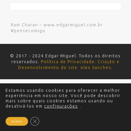
Ram Charan – www.edgarmiguel.com.br
#pensecomigo
© 2017 - 2024 Edgar Miguel. Todos os direitos
reservados.
Política de Privacidade
.
Criação e
Desenvolvimento do site: Alex Sanches
.
Estamos usando cookies para oferecer a melhor
experiência em nosso site. Você pode descobrir
mais sobre quais cookies estamos usando ou
desativá-los em
configurações
.
Close GDPR Cookie Banner
Aceito