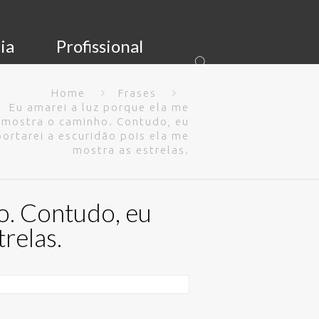
ia
Profissional
Home
Frases
Eu amarei a luz porque ela me
mostra o caminho. Contudo, eu
ortarei a escuridão pois ela me
mostra as estrelas.
o. Contudo, eu
relas.