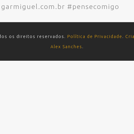
garmiguel.com.br #pensecomigo
dos os direitos reservados.
Política de Privacidade
.
Cri
Alex Sanches
.