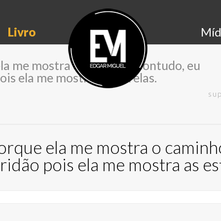
Livro
Míd
ela me mostra o caminho. Contudo, eu
ois ela me mostra as estrelas.
sup
porque ela me mostra o caminh
ridão pois ela me mostra as est