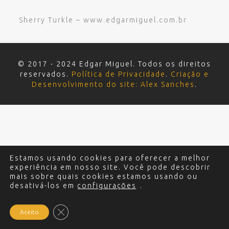
Sherry Turkle – www.edgarmiguel.com.br
© 2017 - 2024 Edgar Miguel. Todos os direitos
reservados.
Política de Privacidade
.
Criação e
Desenvolvimento do site: Alex Sanches
.
Estamos usando cookies para oferecer a melhor
experiência em nosso site. Você pode descobrir
mais sobre quais cookies estamos usando ou
desativá-los em
configurações
.
Close GDPR Cookie Banner
Aceito