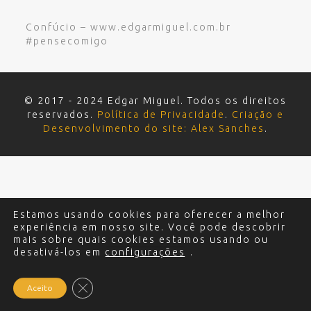
Confúcio – www.edgarmiguel.com.br
#pensecomigo
© 2017 - 2024 Edgar Miguel. Todos os direitos
reservados.
Política de Privacidade
.
Criação e
Desenvolvimento do site: Alex Sanches
.
Estamos usando cookies para oferecer a melhor
experiência em nosso site. Você pode descobrir
mais sobre quais cookies estamos usando ou
desativá-los em
configurações
.
Close GDPR Cookie Banner
Aceito