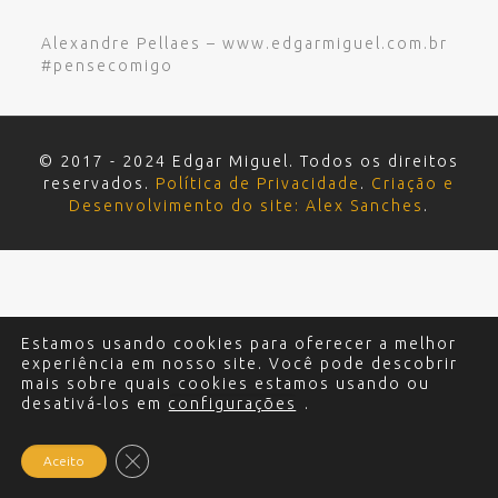
Alexandre Pellaes – www.edgarmiguel.com.br
#pensecomigo
© 2017 - 2024 Edgar Miguel. Todos os direitos
reservados.
Política de Privacidade
.
Criação e
Desenvolvimento do site: Alex Sanches
.
Estamos usando cookies para oferecer a melhor
experiência em nosso site. Você pode descobrir
mais sobre quais cookies estamos usando ou
desativá-los em
configurações
.
Close GDPR Cookie Banner
Aceito