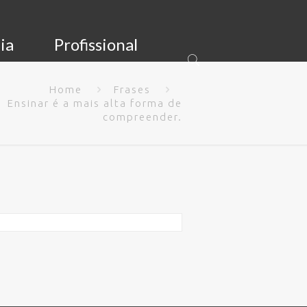
ia
Profissional
Home
Frases
Ensinar é a mais alta forma de
compreender.