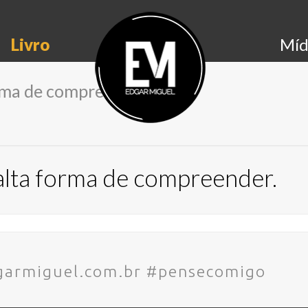
Livro
Míd
orma de compreender.
 alta forma de compreender.
dgarmiguel.com.br #pensecomigo