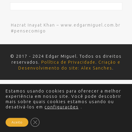
Hazrat Inayat Khan – www.edgarmiguel.com.br
#pensecomigo
© 2017 - 2024 Edgar Miguel. Todos os direitos
reservados.
Política de Privacidade
.
Criação e
Desenvolvimento do site: Alex Sanches
.
Estamos usando cookies para oferecer a melhor
experiência em nosso site. Você pode descobrir
mais sobre quais cookies estamos usando ou
desativá-los em
configurações
.
Close GDPR Cookie Banner
Aceito