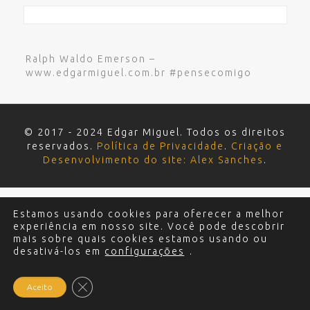
Ralph Waldo Emerson –
www.edgarmiguel.com.br #pensecomigo
© 2017 - 2024 Edgar Miguel. Todos os direitos
reservados.
Política de Privacidade
.
Criação e
Desenvolvimento do site: Alex Sanches
.
Estamos usando cookies para oferecer a melhor
experiência em nosso site. Você pode descobrir
mais sobre quais cookies estamos usando ou
desativá-los em
configurações
.
Close GDPR Cookie Banner
Aceito