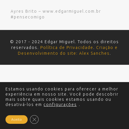
Ayres Brito – www.edgarmiguel.com.br
#pensecomigo
© 2017 - 2024 Edgar Miguel. Todos os direitos
reservados.
Política de Privacidade
.
Criação e
Desenvolvimento do site: Alex Sanches
.
Estamos usando cookies para oferecer a melhor
experiência em nosso site. Você pode descobrir
mais sobre quais cookies estamos usando ou
desativá-los em
configurações
.
Close GDPR Cookie Banner
Aceito