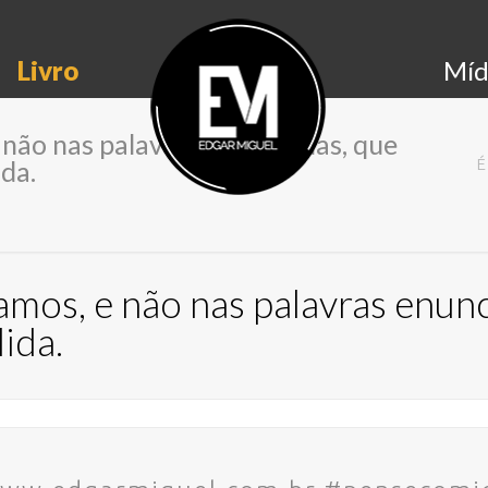
Livro
Míd
 não nas palavras enunciadas, que
ida.
É
vamos, e não nas palavras enun
lida.