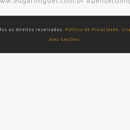
www.edgarmiguel.com.br #pensecomi
dos os direitos reservados.
Política de Privacidade
.
Cri
Alex Sanches
.