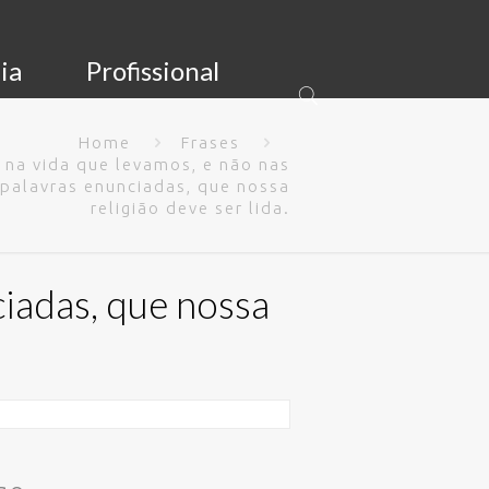
ia
Profissional
Home
Frases
 na vida que levamos, e não nas
palavras enunciadas, que nossa
religião deve ser lida.
ciadas, que nossa