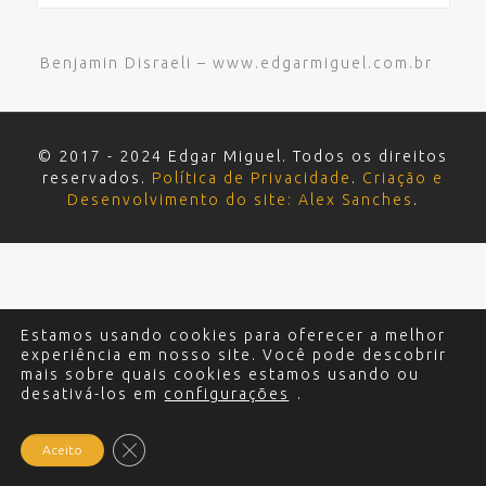
Benjamin Disraeli – www.edgarmiguel.com.br
© 2017 - 2024 Edgar Miguel. Todos os direitos
reservados.
Política de Privacidade
.
Criação e
Desenvolvimento do site: Alex Sanches
.
Estamos usando cookies para oferecer a melhor
experiência em nosso site. Você pode descobrir
mais sobre quais cookies estamos usando ou
desativá-los em
configurações
.
Close GDPR Cookie Banner
Aceito