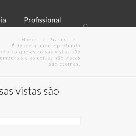
ia
Profissional
Home
Frases
É de um grande e profundo
onforto que as coisas vistas são
temporais e as coisas não vistas
são eternas.
as vistas são