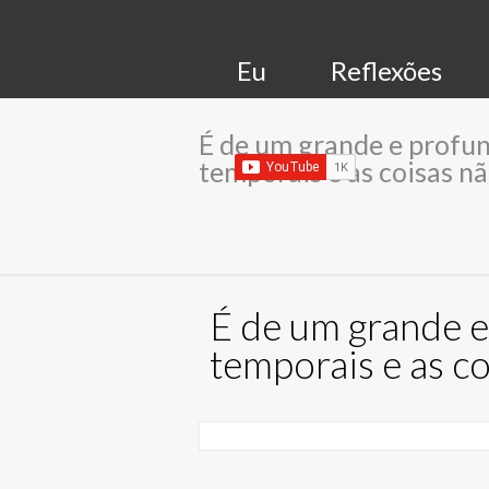
Eu
Reflexões
É de um grande e profun
temporais e as coisas nã
É de um grande e
temporais e as co