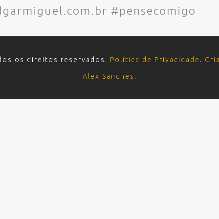
edgarmiguel.com.br #pensecomigo
dos os direitos reservados.
Política de Privacidade
.
Cri
Alex Sanches
.