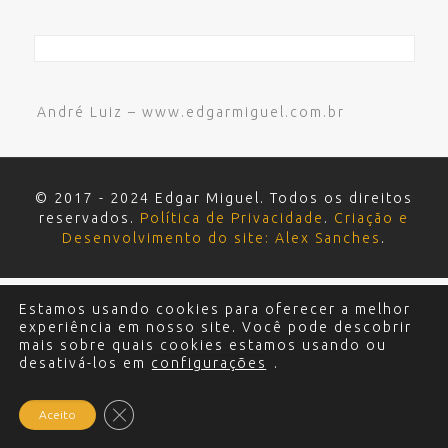
André Luiz – www.edgarmiguel.com.br
© 2017 - 2024 Edgar Miguel. Todos os direitos
reservados.
Política de Privacidade
.
Criação e
Desenvolvimento do site: Alex Sanches
.
Estamos usando cookies para oferecer a melhor
experiência em nosso site. Você pode descobrir
mais sobre quais cookies estamos usando ou
desativá-los em
configurações
.
Close GDPR Cookie Banner
Aceito