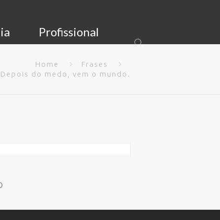
ia
Profissional
Home
Frases
Depois do medo, vem o mundo.
o