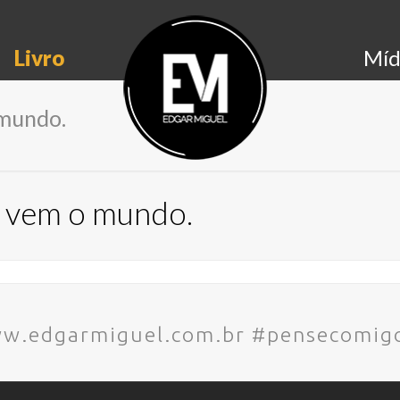
Livro
Míd
 mundo.
 vem o mundo.
www.edgarmiguel.com.br #pensecomig