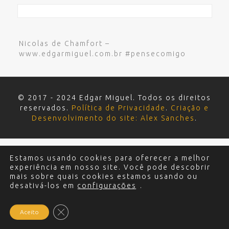
Nicolas de Chamfort –
www.edgarmiguel.com.br #pensecomigo
© 2017 - 2024 Edgar Miguel. Todos os direitos
reservados.
Política de Privacidade
.
Criação e
Desenvolvimento do site: Alex Sanches
.
Estamos usando cookies para oferecer a melhor
experiência em nosso site. Você pode descobrir
mais sobre quais cookies estamos usando ou
desativá-los em
configurações
.
Close GDPR Cookie Banner
Aceito