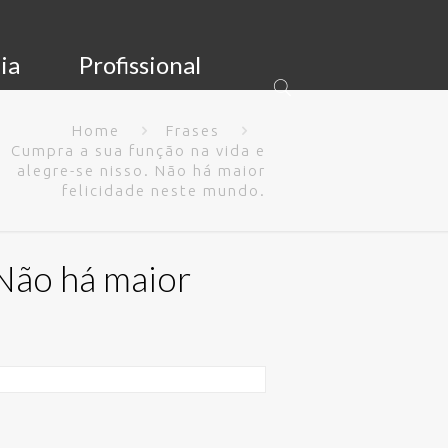
ia
Profissional
Home
Frases
Cumpra a sua função na vida e
alegre-se nisso. Não há maior
felicidade neste mundo.
 Não há maior