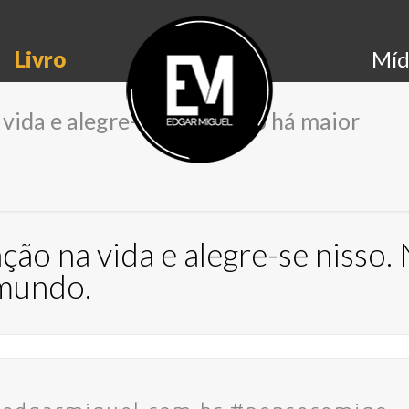
Livro
Míd
vida e alegre-se nisso. Não há maior
ção na vida e alegre-se nisso.
 mundo.