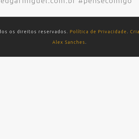
w.edgarmiguel.com.br #pensecomigo
dos os direitos reservados.
Política de Privacidade
.
Cri
Alex Sanches
.