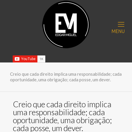
MENU
Creio que cada direito implica uma responsabilidade; cada
oportunidade, uma obrigação; cada posse, um dever.
Creio que cada direito implica
uma responsabilidade; cada
oportunidade, uma obrigação;
cada posse, um dever.