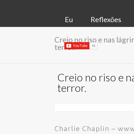
Eu
Reflexões
Creio no riso e nas lágr
terror.
Creio no riso e n
terror.
Charlie Chaplin – ww