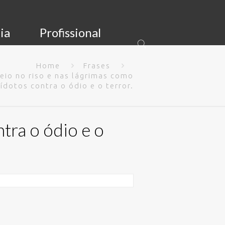
ia
Profissional
Home
Frases
eio no riso e nas lágrimas como
ídotos contra o ódio e o terror.
tra o ódio e o