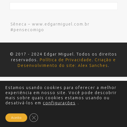
Sêneca – www.edgarmiguel.com.br
#pensecomigo
© 2017 - 2024 Edgar Miguel. Todos os direitos
reservados.
Política de Privacidade
.
Criação e
Desenvolvimento do site: Alex Sanches
.
Estamos usando cookies para oferecer a melhor
experiência em nosso site. Você pode descobrir
mais sobre quais cookies estamos usando ou
desativá-los em
configurações
.
Close GDPR Cookie Banner
Aceito