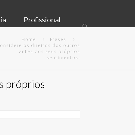
ia
Profissional
Home
Frases
onsidere os direitos dos outros
antes dos seus próprios
sentimentos.
s próprios