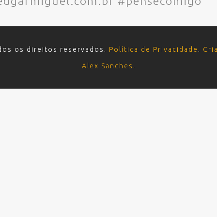
dgarmiguel.com.br #pensecomigo
dos os direitos reservados.
Política de Privacidade
.
Cri
Alex Sanches
.