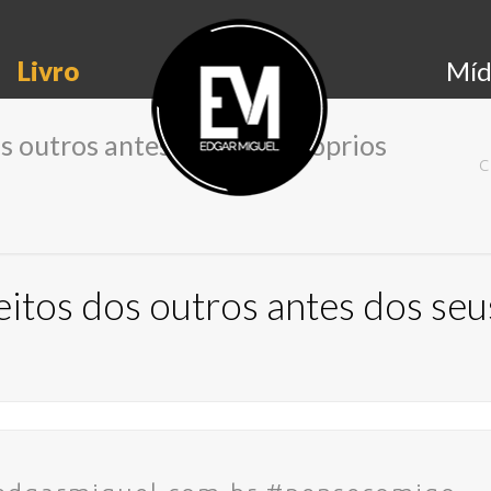
Livro
Míd
s outros antes dos seus próprios
C
eitos dos outros antes dos seu