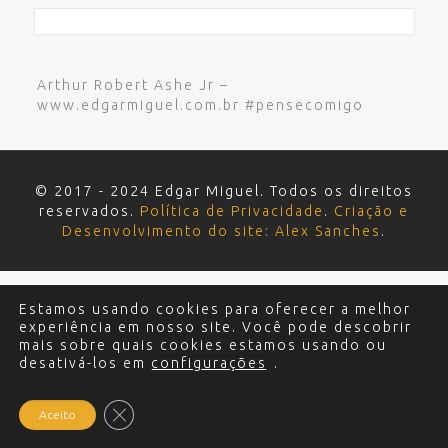
Arthur Robert Ashe Jr –
www.edgarmiguel.com.br #pensecomigo
© 2017 - 2024 Edgar Miguel. Todos os direitos
reservados.
Política de Privacidade
.
Criação e
Desenvolvimento do site: Alex Sanches
.
Estamos usando cookies para oferecer a melhor
experiência em nosso site. Você pode descobrir
mais sobre quais cookies estamos usando ou
desativá-los em
configurações
.
Close GDPR Cookie Banner
Aceito