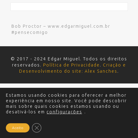
Bob Proctor – www.edgarmiguel.com.br
#pensecomigo
© 2017 - 2024 Edgar Miguel. Todos os direitos
reservados.
Política de Privacidade
.
Criação e
Desenvolvimento do site: Alex Sanches
.
Estamos usando cookies para oferecer a melhor
experiência em nosso site. Você pode descobrir
mais sobre quais cookies estamos usando ou
desativá-los em
configurações
.
Close GDPR Cookie Banner
Aceito