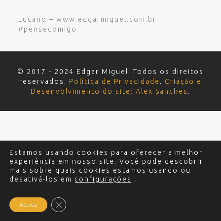
Lucano – www.edgarmiguel.com.br
#pensecomigo
© 2017 - 2024 Edgar Miguel. Todos os direitos
reservados.
Política de Privacidade
.
Criação e
Desenvolvimento do site: Alex Sanches
.
Estamos usando cookies para oferecer a melhor
experiência em nosso site. Você pode descobrir
mais sobre quais cookies estamos usando ou
desativá-los em
configurações
.
Close GDPR Cookie Banner
Aceito