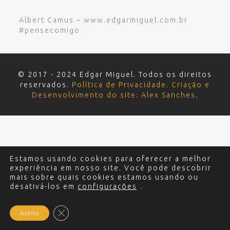
Albert Camus – www.edgarmiguel.com.br
#pensecomigo
© 2017 - 2024 Edgar Miguel. Todos os direitos
reservados.
Política de Privacidade
.
Criação e
Desenvolvimento do site: Alex Sanches
.
Estamos usando cookies para oferecer a melhor
experiência em nosso site. Você pode descobrir
mais sobre quais cookies estamos usando ou
desativá-los em
configurações
.
Close GDPR Cookie Banner
Aceito