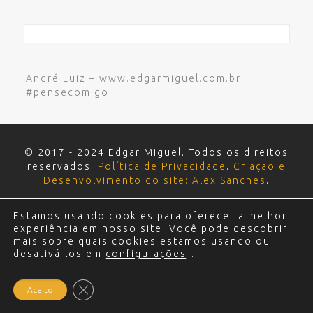
André Luiz – www.edgarmiguel.com.br
#pensecomigo
© 2017 - 2024 Edgar Miguel. Todos os direitos
reservados.
Política de Privacidade
.
Criação e
Desenvolvimento do site: Alex Sanches
.
Estamos usando cookies para oferecer a melhor
experiência em nosso site. Você pode descobrir
mais sobre quais cookies estamos usando ou
desativá-los em
configurações
.
Close GDPR Cookie Banner
Aceito