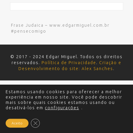
Frase Judaica – www.edgarmiguel.com.br
#pensecomigo
© 2017 - 2024 Edgar Miguel. Todos os direitos
reservados.
Política de Privacidade
.
Criação e
Desenvolvimento do site: Alex Sanches
.
Estamos usando cookies para oferecer a melhor
experiência em nosso site. Você pode descobrir
mais sobre quais cookies estamos usando ou
desativá-los em
configurações
.
Close GDPR Cookie Banner
Aceito