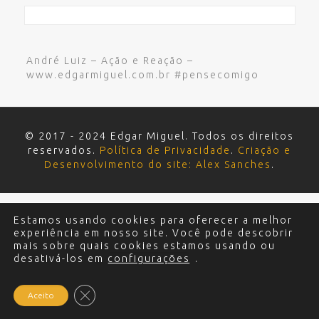
André Luiz – Ação e Reação –
www.edgarmiguel.com.br #pensecomigo
© 2017 - 2024 Edgar Miguel. Todos os direitos
reservados.
Política de Privacidade
.
Criação e
Desenvolvimento do site: Alex Sanches
.
Estamos usando cookies para oferecer a melhor
experiência em nosso site. Você pode descobrir
mais sobre quais cookies estamos usando ou
desativá-los em
configurações
.
Close GDPR Cookie Banner
Aceito