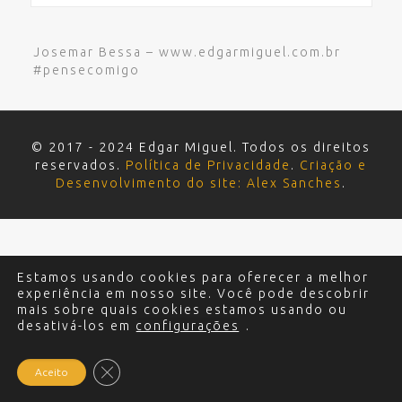
Josemar Bessa – www.edgarmiguel.com.br
#pensecomigo
© 2017 - 2024 Edgar Miguel. Todos os direitos
reservados.
Política de Privacidade
.
Criação e
Desenvolvimento do site: Alex Sanches
.
Estamos usando cookies para oferecer a melhor
experiência em nosso site. Você pode descobrir
mais sobre quais cookies estamos usando ou
desativá-los em
configurações
.
Close GDPR Cookie Banner
Aceito