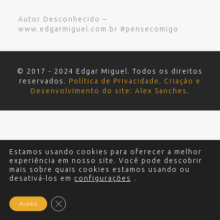
Autor Desconhecido –
www.edgarmiguel.com.br #pensecomigo
© 2017 - 2024 Edgar Miguel. Todos os direitos
reservados.
Política de Privacidade
.
Criação e
Desenvolvimento do site: Alex Sanches
.
Estamos usando cookies para oferecer a melhor
experiência em nosso site. Você pode descobrir
mais sobre quais cookies estamos usando ou
desativá-los em
configurações
.
Close GDPR Cookie Banner
Aceito