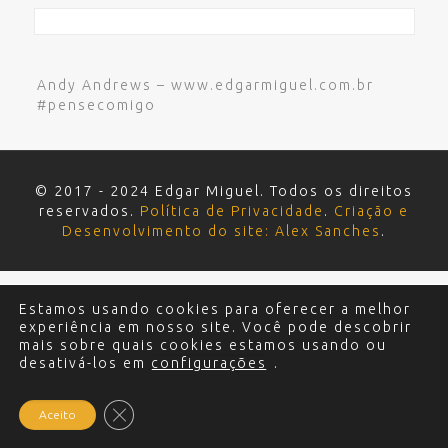
Andy Andrews – www.edgarmiguel.com.br
#pensecomigo
© 2017 - 2024 Edgar Miguel. Todos os direitos
reservados.
Política de Privacidade
.
Criação e
Desenvolvimento do site: Alex Sanches
.
Estamos usando cookies para oferecer a melhor
experiência em nosso site. Você pode descobrir
mais sobre quais cookies estamos usando ou
desativá-los em
configurações
.
Close GDPR Cookie Banner
Aceito