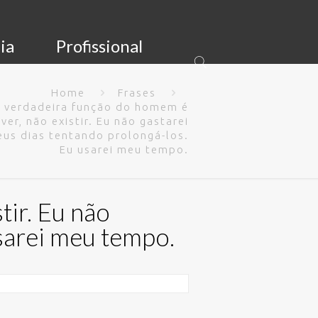
ia
Profissional
Home
Frases
 verdadeira função do homem é
iver, não existir. Eu não gastarei
us dias tentando prolongá-los.
Eu usarei meu tempo.
tir. Eu não
usarei meu tempo.