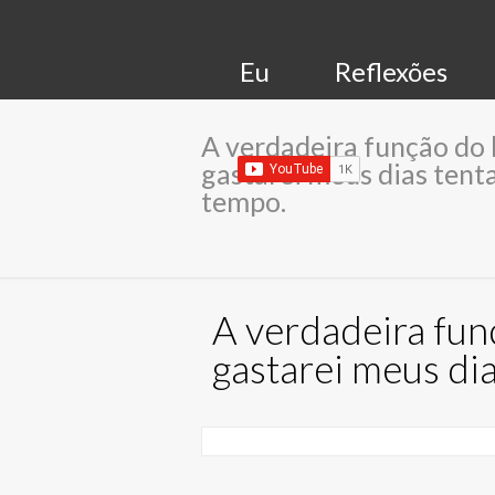
Eu
Reflexões
A verdadeira função do h
gastarei meus dias tent
tempo.
A verdadeira fun
gastarei meus di