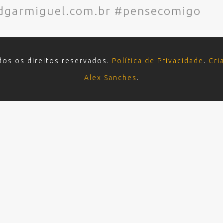
dgarmiguel.com.br #pensecomigo
dos os direitos reservados.
Política de Privacidade
.
Cri
Alex Sanches
.