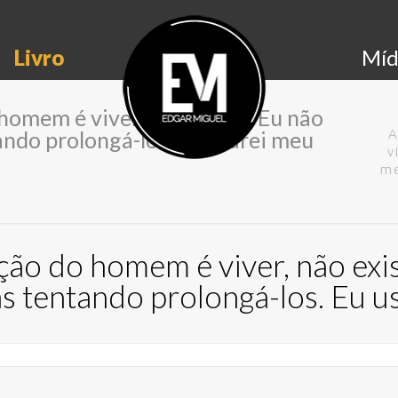
Livro
Míd
omem é viver, não existir. Eu não
ando prolongá-los. Eu usarei meu
A
v
me
ção do homem é viver, não exis
as tentando prolongá-los. Eu 