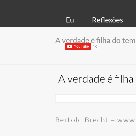
Eu
Reflexões
A verdade é filha do tem
A verdade é filh
Bertold Brecht – ww