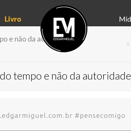
Livro
Míd
po e não da autoridade.
A
a do tempo e não da autoridade
w.edgarmiguel.com.br #pensecomigo