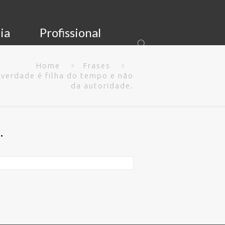
ia
Profissional
Home
Frases
 verdade é filha do tempo e não
da autoridade.
.