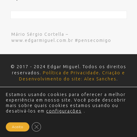
Mário Sérgio Cortella –
www.edgarmiguel.com.br #pensecomigo
© 2017 - 2024 Edgar Miguel. Todos os direitos
reservados.
Política de Privacidade
.
Criação e
Desenvolvimento do site: Alex Sanches
.
Estamos usando cookies para oferecer a melhor
experiência em nosso site. Você pode descobrir
mais sobre quais cookies estamos usando ou
desativá-los em
configurações
.
Close GDPR Cookie Banner
Aceito