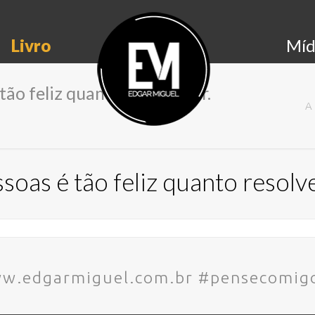
Livro
Míd
tão feliz quanto resolve ser.
A
soas é tão feliz quanto resolve
ww.edgarmiguel.com.br #pensecomig