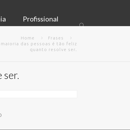
ia
Profissional
Home
Frases
 maioria das pessoas é tão feliz
quanto resolve ser.
 ser.
o