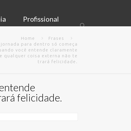
ia
Profissional
Home
Frases
 jornada para dentro só começa
uando você entende claramente
e qualquer coisa externa não te
trará felicidade.
 entende
ará felicidade.