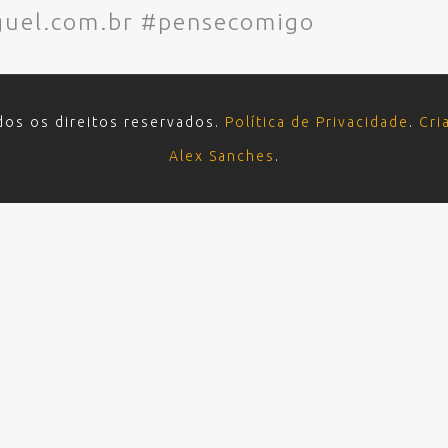
uel.com.br #pensecomigo
dos os direitos reservados.
Política de Privacidade
.
Cri
Alex Sanches
.