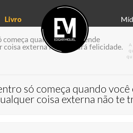
Livro
Míd
só começa quando você entende
coisa externa não te trará felicidade.
A
q
qu
dentro só começa quando você
alquer coisa externa não te tr