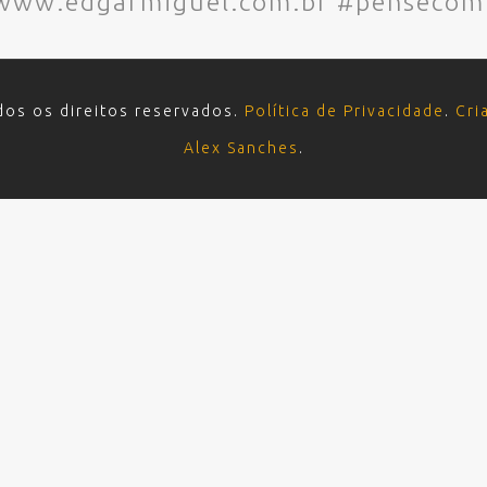
– www.edgarmiguel.com.br #pensecom
dos os direitos reservados.
Política de Privacidade
.
Cri
Alex Sanches
.