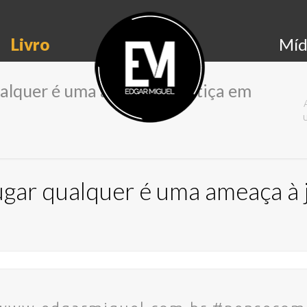
Livro
Míd
ualquer é uma ameaça à justiça em
lugar qualquer é uma ameaça à 