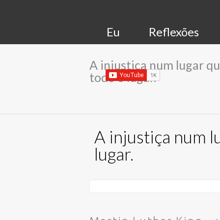
Eu
Reflexões
A injustiça num lugar q
todo o lugar.
A injustiça num 
lugar.