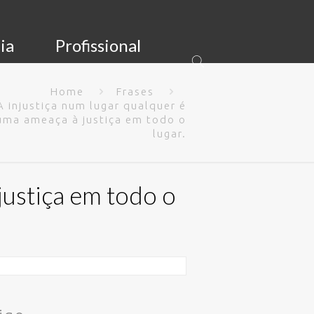
ia
Profissional
Home
Frases
A injustiça num lugar qualquer é
uma ameaça à justiça em todo o
lugar.
justiça em todo o