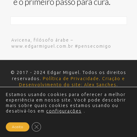
é o primeiro passo para cura.
Avicena, filósofo árabe –
www.edgarmiguel.com.br #pensecomigo
© 2017 - 2024 Edgar Miguel. Todos os direitos
reservados.
Política de Privacidade
.
Criação e
Desenvolvimento do site: Alex Sanches
.
Estamos usando cookies para oferecer a melhor
experiência em nosso site. Você pode descobrir
mais sobre quais cookies estamos usando ou
desativá-los em
configurações
.
Close GDPR Cookie Banner
Aceito