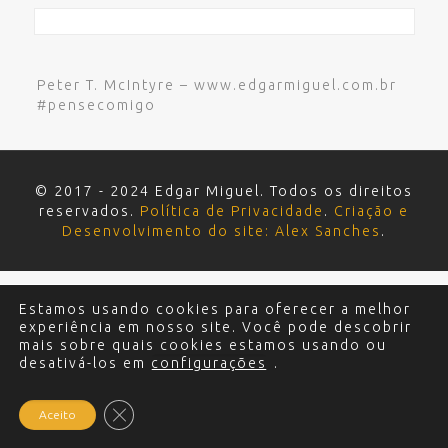
Peter T. McIntyre – www.edgarmiguel.com.br
#pensecomigo
© 2017 - 2024 Edgar Miguel. Todos os direitos
reservados.
Política de Privacidade
.
Criação e
Desenvolvimento do site: Alex Sanches
.
Estamos usando cookies para oferecer a melhor
experiência em nosso site. Você pode descobrir
mais sobre quais cookies estamos usando ou
desativá-los em
configurações
.
Close GDPR Cookie Banner
Aceito