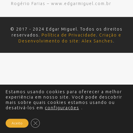
Rogério Farias – www.edgarmiguel.com.br
© 2017 - 2024 Edgar Miguel. Todos os direitos
reservados.
Política de Privacidade
.
Criação e
Desenvolvimento do site: Alex Sanches
.
Estamos usando cookies para oferecer a melhor
experiência em nosso site. Você pode descobrir
mais sobre quais cookies estamos usando ou
desativá-los em
configurações
.
Close GDPR Cookie Banner
Aceito