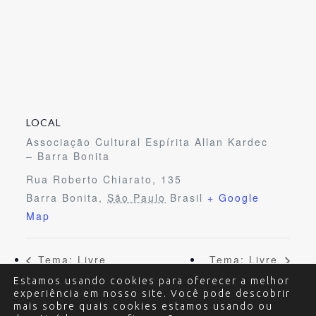
LOCAL
Associação Cultural Espírita Allan Kardec
– Barra Bonita
Rua Roberto Chiarato, 135
Barra Bonita
,
São Paulo
Brasil
+ Google
Map
Tema: Livre
Tema: Livre
Estamos usando cookies para oferecer a melhor
experiência em nosso site. Você pode descobrir
mais sobre quais cookies estamos usando ou