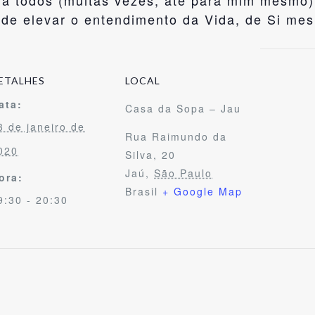
a todos (muitas vezes, até para mim mesmo),
o de elevar o entendimento da Vida, de Si me
ETALHES
LOCAL
ata:
Casa da Sopa – Jau
3 de janeiro de
Rua Raimundo da
020
Silva, 20
Jaú
,
São Paulo
ora:
Brasil
+ Google Map
9:30 - 20:30