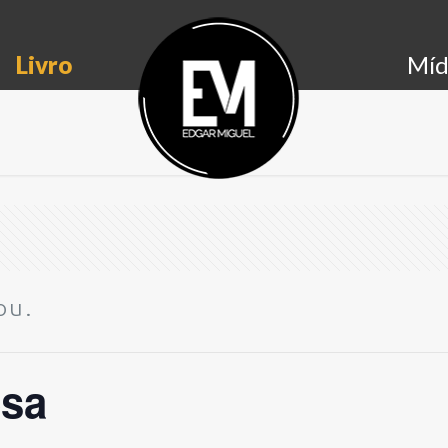
Livro
Míd
ou.
esa