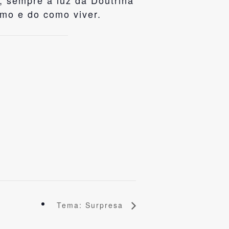
 sempre à luz da Doutrina
smo e do como viver.
Tema: Surpresa