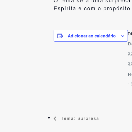
O tema será uma surpresa 
Espírita e com o propósit
D
Adicionar ao calendário
D
2
2
H
1
Tema: Surpresa