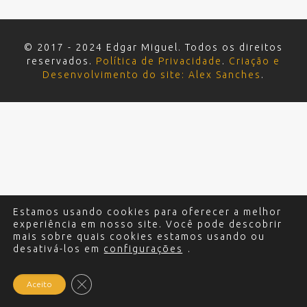
© 2017 - 2024 Edgar Miguel. Todos os direitos
reservados.
Política de Privacidade
.
Criação e
Desenvolvimento do site: Alex Sanches
.
Estamos usando cookies para oferecer a melhor
experiência em nosso site. Você pode descobrir
mais sobre quais cookies estamos usando ou
desativá-los em
configurações
.
Close GDPR Cookie Banner
Aceito