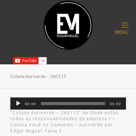
MENU
Coluna Auriverde – 260115
Tocador
00:00
00:00
de
áudio
“Coluna Auriverde – 260115” de Onde estão
todas as responsabilidades da empresa ? –
Coluna Você no Comando – Auriverde por
Edgar Miguel. Faixa 2.